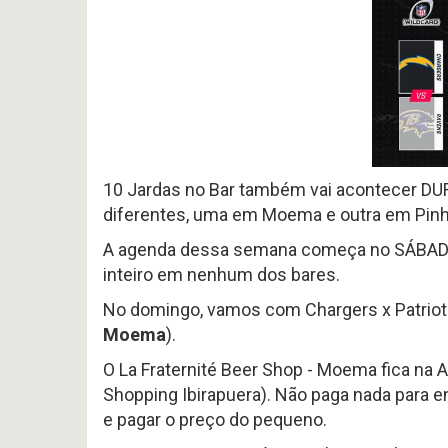
#
Noticias
617
Perfil
P
-
HEAD
Variedades
Preview
COA
2026
2026
offseason
AFC
–
SOUTH
pt.3
p
OFFSEASON
Free
2026
Agents
–
2026
Questões
Perfil
10 Jardas no Bar também vai acontecer D
HEAD
diferentes, uma em Moema e outra em Pinh
COA
Avaliação
2026
da
–
A agenda dessa semana começa no SÁBADO c
Temporada
pt.1
2025
inteiro em nenhum dos bares.
No domingo, vamos com Chargers x Patriots 
Moema
).
O La Fraternité Beer Shop - Moema fica na 
Shopping Ibirapuera). Não paga nada para en
e pagar o preço do pequeno.