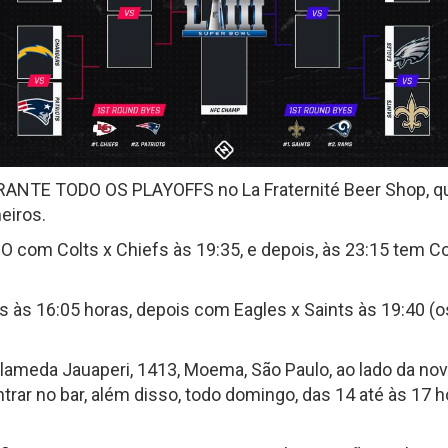
Fantasy Football 2013
erfil
HEAD
Seleção Fantasy Fotball
CH
COACH
2026
–
Fantasy
Panorama
t.2
Football
Fantasy
2026
Football
–
–
Inscrições
Semana
18
URANTE TODO OS PLAYOFFS no La Fraternité Beer Shop, 
de
2025
eiros.
CH
om Colts x Chiefs às 19:35, e depois, às 23:15 tem Co
Panorama
Fantasy
Football
às 16:05 horas, depois com Eagles x Saints às 19:40 (os
–
Semana
16
de
Alameda Jauaperi, 1413, Moema, São Paulo, ao lado da nov
2025
trar no bar, além disso, todo domingo, das 14 até às 17 