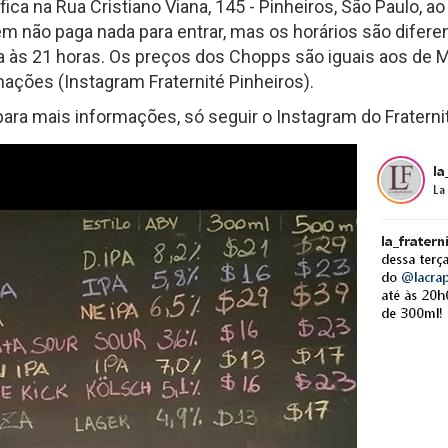
fica na Rua Cristiano Viana, 145 - Pinheiros, São Paulo, 
 não paga nada para entrar, mas os horários são diferent
ha às 21 horas. Os preços dos Chopps são iguais aos d
ações (Instagram Fraternité Pinheiros).
(para mais informações, só seguir o Instagram do Fratern