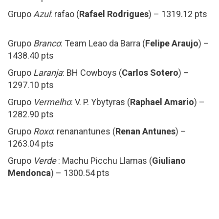
Grupo
Azul
: rafao (
Rafael Rodrigues
) – 1319.12 pts
Grupo
Branco
: Team Leao da Barra (
Felipe Araujo
) –
1438.40 pts
Grupo
Laranja
: BH Cowboys (
Carlos Sotero
) –
1297.10 pts
Grupo
Vermelho
: V. P. Ybytyras (
Raphael Amario
) –
1282.90 pts
Grupo
Roxo
: renanantunes (
Renan Antunes
) –
1263.04 pts
Grupo
Verde
: Machu Picchu Llamas (
Giuliano
Mendonca
) – 1300.54 pts