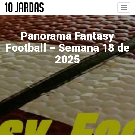
Pular
Toggl
para
navig
o
conteúdo
principal
Panorama Fantasy
Football – Semana 18 de
2025