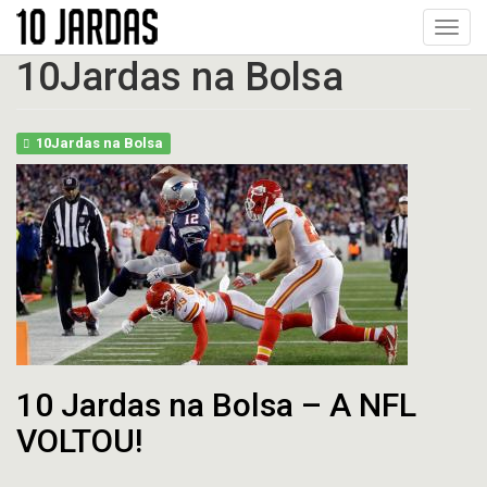
Pular
Toggl
para
navig
o
10Jardas na Bolsa
conteúdo
principal
10Jardas na Bolsa
10 Jardas na Bolsa – A NFL
VOLTOU!