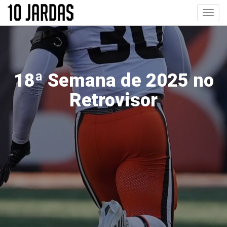
Pular
Toggl
para
navig
o
conteúdo
principal
18ª Semana de 2025 no
Retrovisor