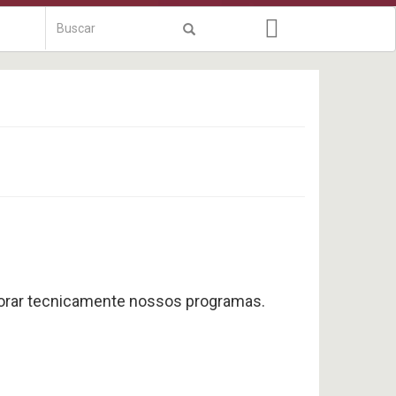
Formulário
de
Buscar
busca
rimorar tecnicamente nossos programas.