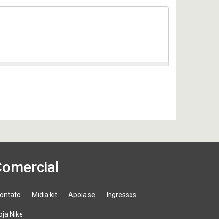
Comercial
ontato
Midia kit
Apoia.se
Ingressos
oja Nike