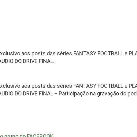
Fantasy Football 2013
erfil
HEAD
Seleção Fantasy Fotball
CH
COACH
2026
–
Fantasy
Panorama
t.2
Football
Fantasy
2026
Football
–
–
Inscrições
Semana
o exclusivo aos posts das séries FANTASY FOOTBALL e P
18
de
UDIO DO DRIVE FINAL.
2025
CH
Panorama
Fantasy
o exclusivo aos posts das séries FANTASY FOOTBALL e P
Football
O DO DRIVE FINAL + Participação na gravação do podca
–
Semana
16
de
2025
ra o grupo do FACEBOOK.