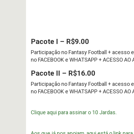
Projeto
#
Noticias
617
Apoia-
Perfil
P
-
HEAD
Variedades
Preview
COA
se
2026
2026
offseason
AFC
–
SOUTH
pt.3
p
OFFSEASON
Free
Pacote I – R$9.00
2026
Agents
–
2026
Participação no Fantasy Football + acess
Questões
Perfil
no FACEBOOK e WHATSAPP + ACESSO AO A
HEAD
COA
Avaliação
2026
da
Pacote II – R$16.00
–
Temporada
pt.1
2025
Participação no Fantasy Football + acess
no FACEBOOK e WHATSAPP + ACESSO AO AUDI
Clique aqui para assinar o 10 Jardas.
Aos que já nos apoiam, aqui está o link pa