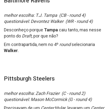
Baltimore Ravens
melhor escolha: T.J. Tampa (CB - round 4)
questionável: Devontez Walker (WR - round 4)
Desconheço porque
Tampa
caiu tanto, mas nesse
ponto do
Draft
, por que não?
Em contrapartida, nem no 4º
round
selecionaria
Walker
.
Pittsburgh Steelers
melhor escolha: Zach Frazier (C - round 2)
questionável: Mason McCormick (G - round 4)
Precisavam de um
Center
titular, levaram um
Center