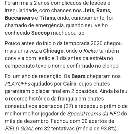
Foram mais 2 anos complicados de lesões e
irregularidade, com chances nos
Jets
,
Rams
,
Buccaneers
e
Titans
, onde, curiosamente, foi
chamado de emergência, quando seu velho
conhecido
Succop
machucou-se.
Pouco antes do início da temporada 2020 chegou
mais uma vez a
Chicago
, onde o
Kicker
também
convivia com lesão e 1 dia antes da estréia no
campeonato teve o nome confirmado no elenco.
Foi um ano de redenção. Os
Bears
chegaram nos
PLAYOFFs
ajudados por
Cairo
, cujos chutes
garantiram o placar final em 2 ocasiões. Ainda bateu
o recorde histórico da franquia em chutes
consecutivos acertados (27) e recebeu o prêmio de
melhor melhor jogador de
Special teams da NFC
do
mês de dezembro. Fechou com 30 acertos de
FIELD GOAL
em 32 tentativas (média de 93.8%).