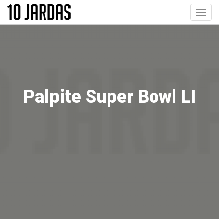
Pular
Toggl
para
navig
o
conteúdo
principal
Palpite Super Bowl LI