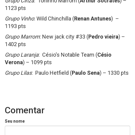
Grupo Cinza
: Toninho Marrom (
Arthur Socrates
) –
1123 pts
Grupo Vinho
: Wild Chinchilla (
Renan Antunes
) –
1193 pts
Grupo Marrom
: New jack city #33 (
Pedro vieira
) –
1402 pts
Grupo Laranja
: Césio's Notable Team (
Césio
Verona
) – 1099 pts
Grupo Lilas
: Paulo Hetfield (
Paulo Sena
) – 1330 pts
Comentar
Seu nome