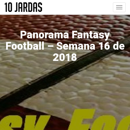
Pular
Toggl
para
navig
o
conteúdo
principal
Panorama Fantasy
Football – Semana 16 de
2018