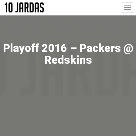
Pular
Togg
para
navi
o
conteúdo
principal
Playoff 2016 – Packers @
Redskins