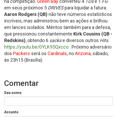
na competição.
Green Bay
converteu 4
TDs
e 1
FG
em seus próximos 5
DRIVES
para liquidar a fatura.
Aaron Rodgers (QB)
não teve números estatísticos
incríveis, mas administrou bem as ações e brilhou
em lances isolados. Méritos também para a defesa,
que pressionou constantemente
Kirk Cousins (QB -
Redskins)
, obtendo 6
sacks
e diversos outros
Hits
.
https://youtu.be/0YLK95Qxcco
Próximo adversário
dos
Packers
será os
Cardinals
, no
Arizona
, sábado,
às 23h15 (Brasília).
Comentar
Seu nome
Assunto