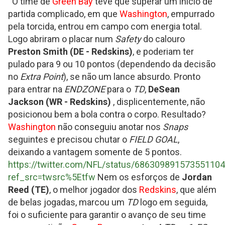
O time de
Green Bay
teve que superar um início de
partida complicado, em que
Washington
, empurrado
pela torcida, entrou em campo com energia total.
Logo abriram o placar num
Safety
do calouro
Preston Smith (DE - Redskins)
, e poderiam ter
pulado para 9 ou 10 pontos (dependendo da decisão
no
Extra Point
), se não um lance absurdo. Pronto
para entrar na
ENDZONE
para o
TD
,
DeSean
Jackson (WR - Redskins)
, displicentemente, não
posicionou bem a bola contra o corpo. Resultado?
Washington
não conseguiu anotar nos
Snaps
seguintes e precisou chutar o
FIELD GOAL
,
deixando a vantagem somente de 5 pontos.
https://twitter.com/NFL/status/68630989157355110
ref_src=twsrc%5Etfw
Nem os esforços de
Jordan
Reed (TE)
, o melhor jogador dos
Redskins
, que além
de belas jogadas, marcou um
TD
logo em seguida,
foi o suficiente para garantir o avanço de seu time