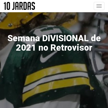
Pular
Toggl
para
navig
o
conteúdo
principal
Semana DIVISIONAL de
2021 no Retrovisor