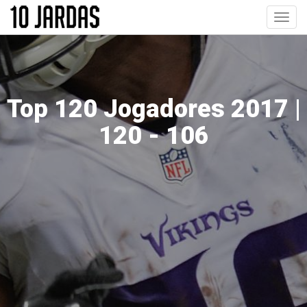
Pular
Toggl
para
navig
o
conteúdo
principal
Top 120 Jogadores 2017 |
120 - 106