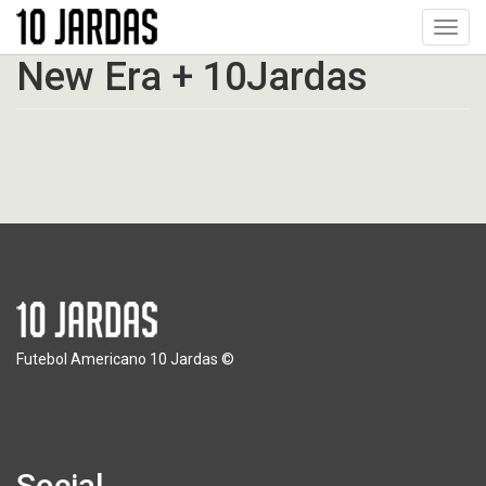
Pular
Toggl
para
navig
o
New Era + 10Jardas
conteúdo
principal
Futebol Americano 10 Jardas ©
Social