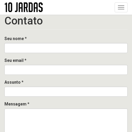
Pular
Toggl
para
navig
o
Contato
conteúdo
principal
Seu nome
*
Seu email
*
Assunto
*
Mensagem
*