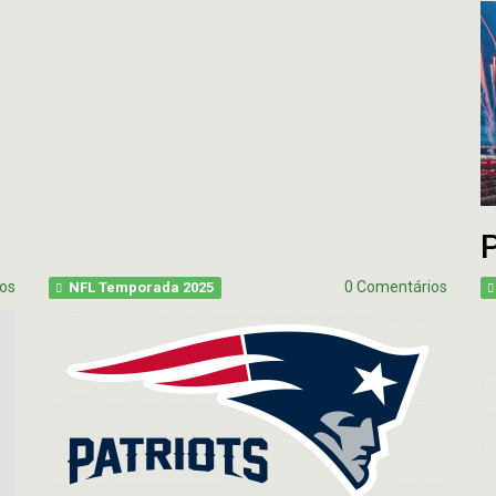
Fantasy Football 2013
erfil
HEAD
Seleção Fantasy Fotball
CH
COACH
2026
–
Fantasy
Panorama
t.2
Football
Fantasy
2026
Football
–
–
Inscrições
Semana
18
de
2025
CH
P
Panorama
os
0 Comentários
NFL Temporada 2025
Fantasy
Football
–
Semana
16
de
2025