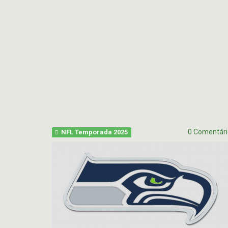
#
Noticias
617
Perfil
P
-
HEAD
Variedades
Preview
COA
2026
2026
offseason
AFC
–
SOUTH
pt.3
p
OFFSEASON
Free
2026
Agents
–
2026
Questões
Perfil
HEAD
COA
Avaliação
2026
da
–
Temporada
pt.1
2025
0 Comentári
NFL Temporada 2025