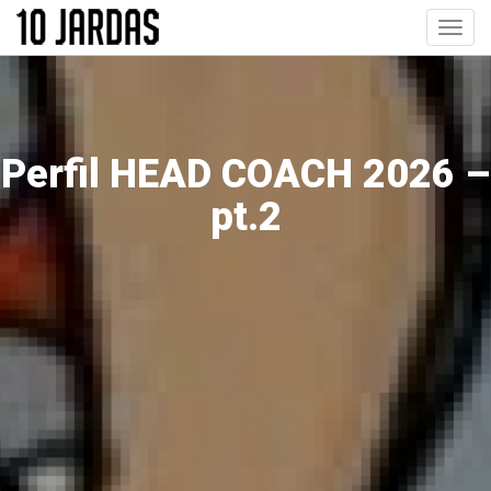
Pular
Toggl
para
navig
o
conteúdo
principal
Perfil HEAD COACH 2026 –
pt.2