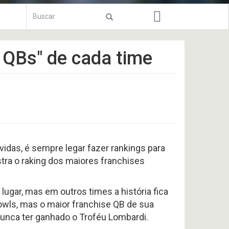
Formulário
de
Buscar
busca
 QBs" de cada time
idas, é sempre legar fazer rankings para
tra o raking dos maiores franchises
gar, mas em outros times a história fica
wls, mas o maior franchise QB de sua
nunca ter ganhado o Troféu Lombardi.