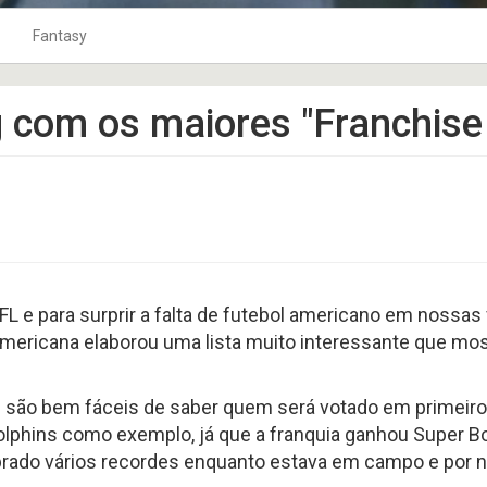
Fantasy
 Ar
10Jardas na Bolsa
Fantasy Football 2022
 com os maiores "Franchise
Playbook
Fantasy Football 2023
TOP 120
Fantasy Football 2024
coluna tackles
Fantasy Football 2025
Punts
Fantasy Football 2026
Os Craques
Fantasy Football 2019
As Defesas
Fantasy Football 2020
 e para surprir a falta de futebol americano em nossas v
Perfil HC
Fantasy Football 2021
mericana elaborou uma lista muito interessante que mos
Coach na Gringa
Fantasy Football 2018
BLITZ no Microscópio
Fantasy Football 2017
são bem fáceis de saber quem será votado em primeiro lu
Football Business
Fantasy Football 2016
lphins como exemplo, já que a franquia ganhou Super Bo
Boletim Médico
Fantasy Football 2015
ebrado vários recordes enquanto estava em campo e por 
Fantasy Football 2014