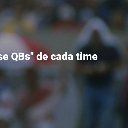
se QBs" de cada time