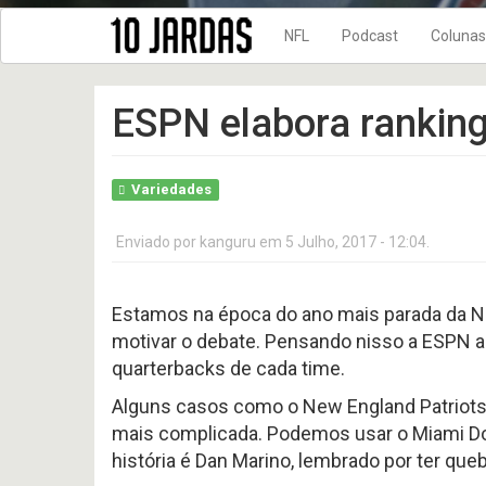
NFL
Podcast
Colunas
NFL Temporada 2020
10 Jardas no
ESPN elabora ranking
NFL Temporada 2021
DRIVE FINAL
NFL Temporada 2022
No Flags!
NFL Temporada 2023
Variedades
10
10
NFL Temporada 2024
Jardas
Jardas
no
no
Enviado por
kanguru
em 5 Julho, 2017 - 12:04.
NFL Temporada 2025
ar
ar
#
#
NFL Temporada 2019
619
618
-
-
Estamos na época do ano mais parada da NFL
New Era + 10Jardas
Preview
Preview
2026
2026
motivar o debate. Pensando nisso a ESPN a
NFL Temporada 2018
AFC
AFC
quarterbacks de cada time.
WEST
NORTH
NFL temporada 2017
Alguns casos como o New England Patriots 
NFL Temporada 2016
10
mais complicada. Podemos usar o Miami Do
NFL temporada 2015
Jardas
história é Dan Marino, lembrado por ter qu
no
NFL Temporada 2014
ar