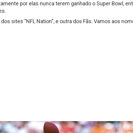
tamente por elas nunca terem ganhado o Super Bowl, en
Fantasy Football 2013
erfil
es.
HEAD
Seleção Fantasy Fotball
CH
COACH
as dos sites "NFL Nation", e outra dos Fãs. Vamos aos n
2026
–
Fantasy
Panorama
t.2
Football
Fantasy
2026
Football
–
–
Inscrições
Semana
18
de
2025
CH
Panorama
Fantasy
Football
–
Semana
16
de
2025