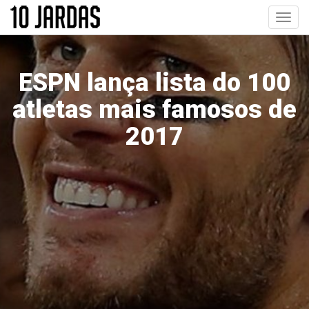
Pular
Toggl
para
navig
o
conteúdo
principal
ESPN lança lista do 100
atletas mais famosos de
2017