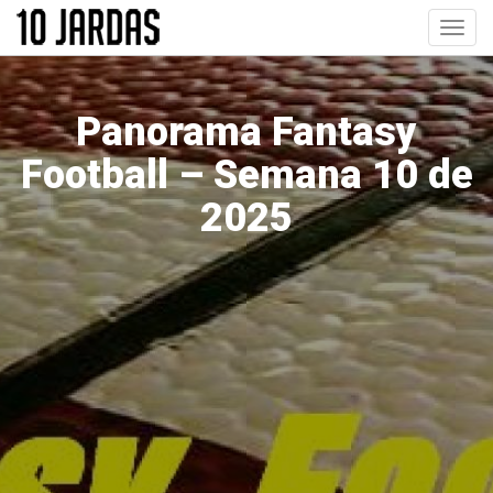
Pular
Toggl
para
navig
o
conteúdo
principal
Panorama Fantasy
Football – Semana 10 de
2025