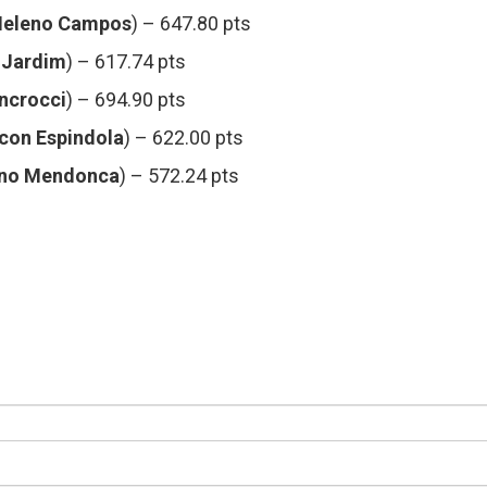
Heleno Campos
) – 647.80 pts
 Jardim
) – 617.74 pts
Incrocci
) – 694.90 pts
con Espindola
) – 622.00 pts
ano Mendonca
) – 572.24 pts