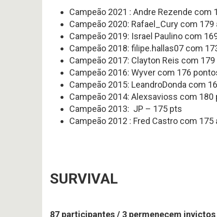
#
Noticias
Campeão 2021 : Andre Rezende com 
617
Perfil
P
-
Campeão 2020: Rafael_Cury com 179
HEAD
Variedades
Preview
COA
2026
Campeão 2019: Israel Paulino com 16
2026
offseason
AFC
–
Campeão 2018: filipe.hallas07 com 17
SOUTH
pt.3
p
Campeão 2017: Clayton Reis com 179
OFFSEASON
Free
Campeão 2016: Wyver com 176 ponto
2026
Agents
–
2026
Campeão 2015: LeandroDonda com 1
Questões
Perfil
Campeão 2014: Alexsavioss com 180
HEAD
COA
Avaliação
Campeão 2013: JP – 175 pts
2026
da
–
Campeão 2012 : Fred Castro com 175 
Temporada
pt.1
2025
SURVIVAL
87 participantes / 3 permenecem invictos 