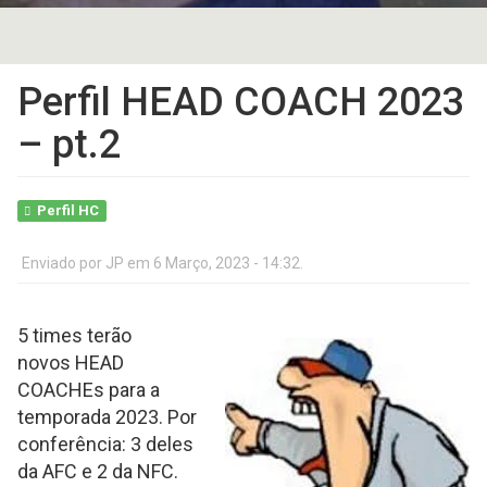
Perfil HEAD COACH 2023
– pt.2
Perfil HC
Enviado por
JP
em 6 Março, 2023 - 14:32.
5 times terão
novos HEAD
COACHEs para a
temporada 2023. Por
conferência: 3 deles
da AFC e 2 da NFC.