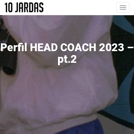
Pular
Toggl
para
navig
o
conteúdo
principal
Perfil HEAD COACH 2023 –
pt.2