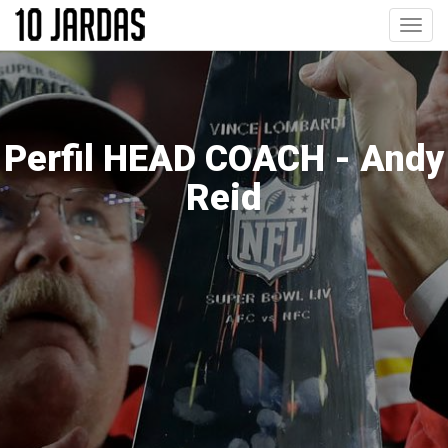
Pular
Toggl
para
navig
o
conteúdo
principal
Perfil HEAD COACH - Andy
Reid