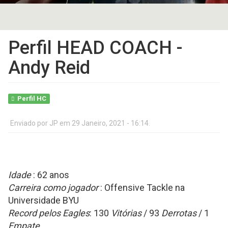
Perfil HEAD COACH -
Andy Reid
Perfil HC
Enviado por
JP
em 29 Janeiro, 2021 - 16:14.
Idade
: 62 anos
Carreira como jogador
: Offensive Tackle na
Universidade BYU
Record pelos Eagles
: 130
Vitórias
/ 93
Derrotas
/ 1
Empate