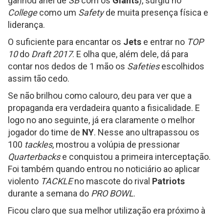
ganhou anel de
SB
com os
Giants
), surgiu no
College
como um
Safety
de muita presença física e
liderança.
O suficiente para encantar os
Jets
e entrar no
TOP
10
do
Draft 2017
. E olha que, além dele, dá para
contar nos dedos de 1 mão os
Safeties
escolhidos
assim tão cedo.
Se não brilhou como calouro, deu para ver que a
propaganda era verdadeira quanto a fisicalidade. E
logo no ano seguinte, já era claramente o melhor
jogador do time de
NY
. Nesse ano ultrapassou os
100
tackles
, mostrou a volúpia de pressionar
Quarterbacks
e conquistou a primeira interceptação.
Foi também quando entrou no noticiário ao aplicar
violento
TACKLE
no mascote do rival
Patriots
durante a semana do
PRO BOWL
.
Ficou claro que sua melhor utilização era próximo à