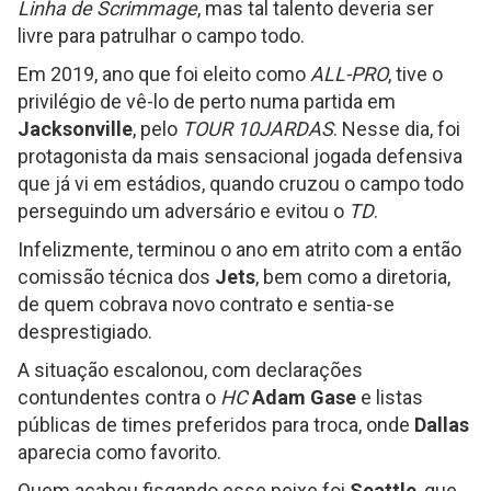
Linha de Scrimmage
, mas tal talento deveria ser
livre para patrulhar o campo todo.
Em 2019, ano que foi eleito como
ALL-PRO
, tive o
privilégio de vê-lo de perto numa partida em
Jacksonville
, pelo
TOUR 10JARDAS
. Nesse dia, foi
protagonista da mais sensacional jogada defensiva
que já vi em estádios, quando cruzou o campo todo
perseguindo um adversário e evitou o
TD
.
Infelizmente, terminou o ano em atrito com a então
comissão técnica dos
Jets
, bem como a diretoria,
de quem cobrava novo contrato e sentia-se
desprestigiado.
A situação escalonou, com declarações
contundentes contra o
HC
Adam Gase
e listas
públicas de times preferidos para troca, onde
Dallas
aparecia como favorito.
Quem acabou fisgando esse peixe foi
Seattle
, que