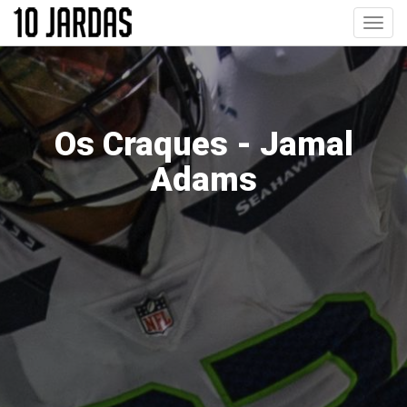
Pular
Toggl
para
navig
o
conteúdo
principal
Os Craques - Jamal
Adams