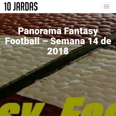
Pular
Toggl
para
navig
o
conteúdo
principal
Panorama Fantasy
Football – Semana 14 de
2018