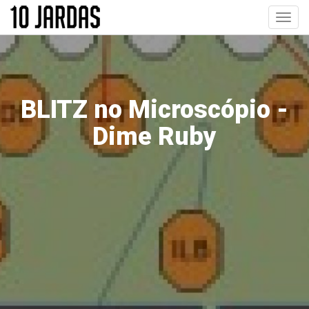
Pular
Toggl
para
navig
o
conteúdo
principal
BLITZ no Microscópio -
Dime Ruby